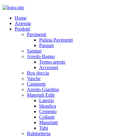
Home
Azienda
Prodotti
Pavimenti
Pulizia Pavimenti
Parquet
Sanitari
Arredo Bagno
Termo-arredo
Accessori
Box doccia
Vasche
Caminetti
Arredo Giardino
Materiali Edili
Laterizi
Idraulica
Cemento
Collanti
Manufatti
Tubi
Rubinetteria