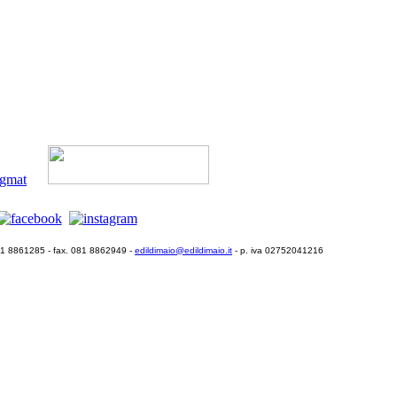
081 8861285 - fax. 081 8862949 -
edildimaio@edildimaio.it
- p. iva 02752041216