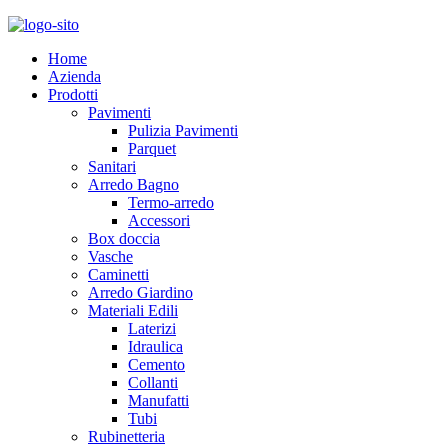
Home
Azienda
Prodotti
Pavimenti
Pulizia Pavimenti
Parquet
Sanitari
Arredo Bagno
Termo-arredo
Accessori
Box doccia
Vasche
Caminetti
Arredo Giardino
Materiali Edili
Laterizi
Idraulica
Cemento
Collanti
Manufatti
Tubi
Rubinetteria