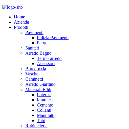
Home
Azienda
Prodotti
Pavimenti
Pulizia Pavimenti
Parquet
Sanitari
Arredo Bagno
Termo-arredo
Accessori
Box doccia
Vasche
Caminetti
Arredo Giardino
Materiali Edili
Laterizi
Idraulica
Cemento
Collanti
Manufatti
Tubi
Rubinetteria