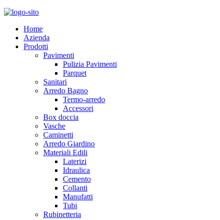
Home
Azienda
Prodotti
Pavimenti
Pulizia Pavimenti
Parquet
Sanitari
Arredo Bagno
Termo-arredo
Accessori
Box doccia
Vasche
Caminetti
Arredo Giardino
Materiali Edili
Laterizi
Idraulica
Cemento
Collanti
Manufatti
Tubi
Rubinetteria