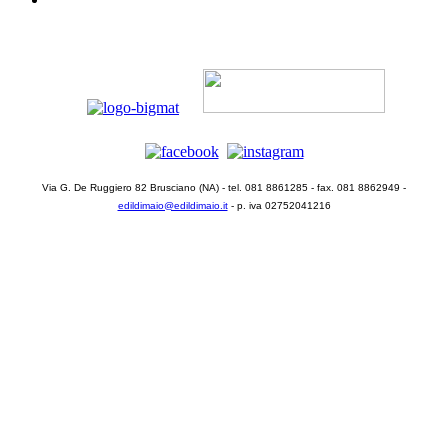
Via G. De Ruggiero 82 Brusciano (NA) - tel. 081 8861285 - fax. 081 8862949 -
edildimaio@edildimaio.it
- p. iva 02752041216