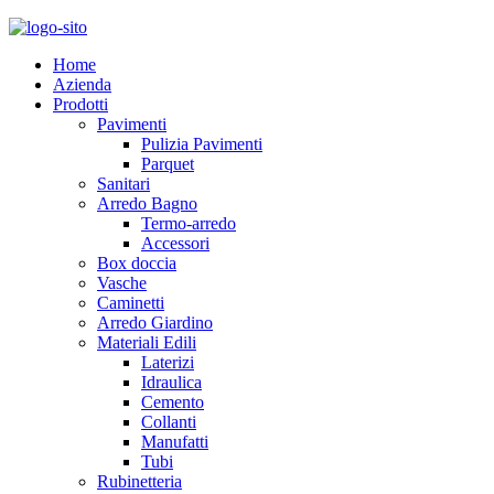
Home
Azienda
Prodotti
Pavimenti
Pulizia Pavimenti
Parquet
Sanitari
Arredo Bagno
Termo-arredo
Accessori
Box doccia
Vasche
Caminetti
Arredo Giardino
Materiali Edili
Laterizi
Idraulica
Cemento
Collanti
Manufatti
Tubi
Rubinetteria