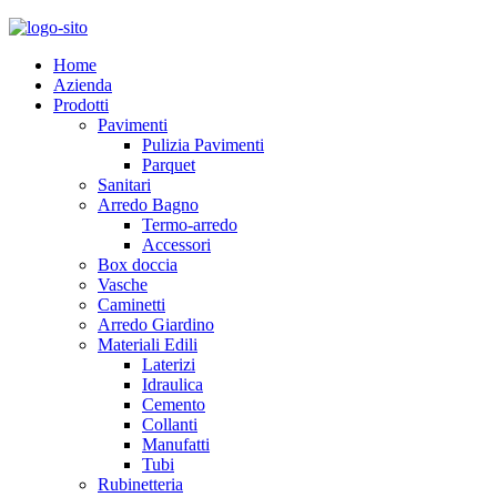
Home
Azienda
Prodotti
Pavimenti
Pulizia Pavimenti
Parquet
Sanitari
Arredo Bagno
Termo-arredo
Accessori
Box doccia
Vasche
Caminetti
Arredo Giardino
Materiali Edili
Laterizi
Idraulica
Cemento
Collanti
Manufatti
Tubi
Rubinetteria