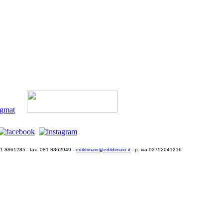
081 8861285 - fax. 081 8862949 -
edildimaio@edildimaio.it
- p. iva 02752041216