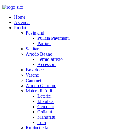
Home
Azienda
Prodotti
Pavimenti
Pulizia Pavimenti
Parquet
Sanitari
Arredo Bagno
Termo-arredo
Accessori
Box doccia
Vasche
Caminetti
Arredo Giardino
Materiali Edili
Laterizi
Idraulica
Cemento
Collanti
Manufatti
Tubi
Rubinetteria