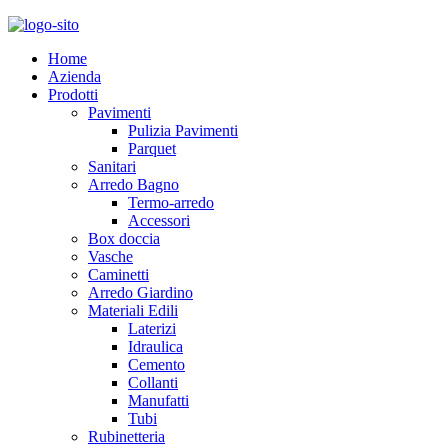
Home
Azienda
Prodotti
Pavimenti
Pulizia Pavimenti
Parquet
Sanitari
Arredo Bagno
Termo-arredo
Accessori
Box doccia
Vasche
Caminetti
Arredo Giardino
Materiali Edili
Laterizi
Idraulica
Cemento
Collanti
Manufatti
Tubi
Rubinetteria